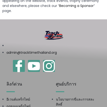
appearing on the website, track events, trophy ceremony
and elsewhere, please check our “
Becoming a Sponsor
”
page.
admin@tracktimethailand.org
ลิงก์ด่วน
ศูนย์บริการ
อีเวนต์แทร็กไทม์
นโยบายการขี่และการสละ
สิทธิ์
กฎของแทร็กไทม์